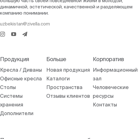
большую часть своей повседневной жизни в молодой,
динамичной, эстетической, качественной и разделяющем
компанию понимании.
uzbekistan@zivella.com
Продукция
Больше
Корпоратив
Кресла / Диваны
Новая продукция
Информационный
Офисные кресла
Каталоги
зал
Столы
Пространства
Человеческие
Системы
Отзывы клиентов
ресурсы
хранения
Контакты
Дополнители