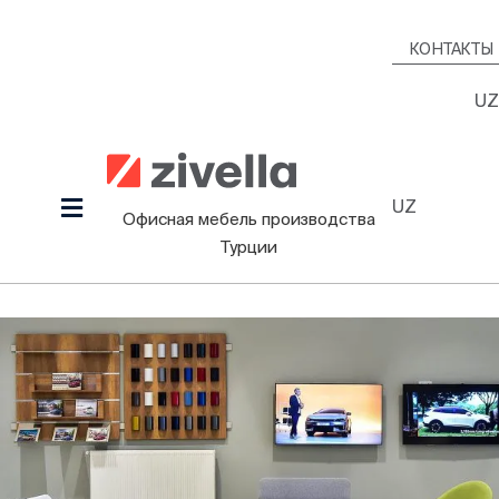
Skip
to
КОНТАКТЫ
content
UZ
UZ
Toggle
Офисная мебель производства
Navigation
Турции
Продукция
Наша культура
Проекты
Дизайнеры
Информационный Зал