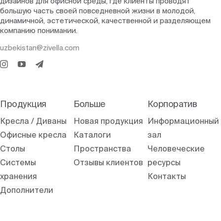
дизайнов для офисной среды, где клиенты проводят
большую часть своей повседневной жизни в молодой,
динамичной, эстетической, качественной и разделяющем
компанию понимании.
uzbekistan@zivella.com
Продукция
Больше
Корпоратив
Кресла / Диваны
Новая продукция
Информационный
Офисные кресла
Каталоги
зал
Столы
Пространства
Человеческие
Системы
Отзывы клиентов
ресурсы
хранения
Контакты
Дополнители