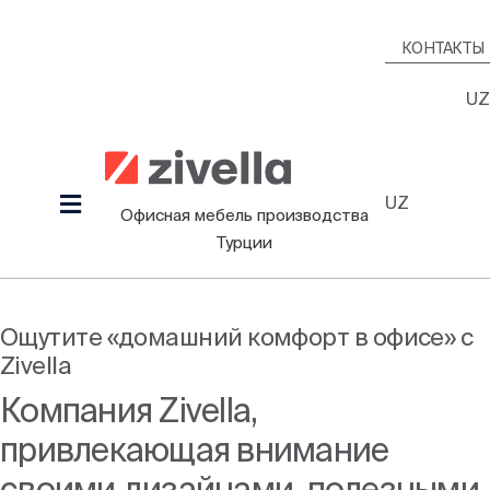
Skip
to
КОНТАКТЫ
content
UZ
UZ
Toggle
Офисная мебель производства
Navigation
Турции
Продукция
Наша культура
Ощутите «домашний комфорт в офисе» с
Zivella
Проекты
Компания Zivella,
Дизайнеры
привлекающая внимание
Информационный Зал
своими дизайнами, полезными