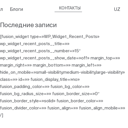
КОНТАКТЫ
л
Блоги
UZ
Последние записи
[fusion_widget type=»WP_Widget_Recent_Posts»
wp_widget_recent_posts__title=»»
wp_widget_recent_posts__number=»15″
wp_widget_recent_posts__show_date=»off» margin_top=»»
margin_right=»» margin_bottom=»» margin_left=»»
hide_on_mobile=»small-visibility,medium-visibility,large-visibility»
class=»» id=»» fusion_display_title=»no»
fusion_padding_color=»» fusion_bg_color=»»
fusion_bg_radius_size=»» fusion_border_size=»0″
fusion_border_style=»solid» fusion_border_color=»»
fusion_divider_color=»» fusion_align=»» fusion_align_mobile=»»
/]