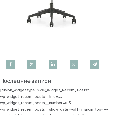
Последние записи
[fusion_widget type=»WP_Widget_Recent_Posts»
wp_widget_recent_posts__title=»»
wp_widget_recent_posts__number=»15″
wp_widget_recent_posts__show_date=»off» margin_top=»»