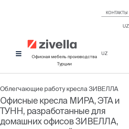
Skip
to
КОНТАКТЫ
content
UZ
UZ
Toggle
Офисная мебель производства
Navigation
Турции
Продукция
Наша культура
Облегчающие работу кресла ЗИВЕЛЛА
Проекты
Офисные кресла МИРА, ЭТА и
Дизайнеры
ТУНН, разработанные для
Информационный Зал
домашних офисов ЗИВЕЛЛА,