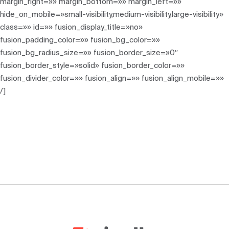
margin_right=»» margin_bottom=»» margin_left=»»
hide_on_mobile=»small-visibility,medium-visibility,large-visibility»
class=»» id=»» fusion_display_title=»no»
fusion_padding_color=»» fusion_bg_color=»»
fusion_bg_radius_size=»» fusion_border_size=»0″
fusion_border_style=»solid» fusion_border_color=»»
fusion_divider_color=»» fusion_align=»» fusion_align_mobile=»»
/]