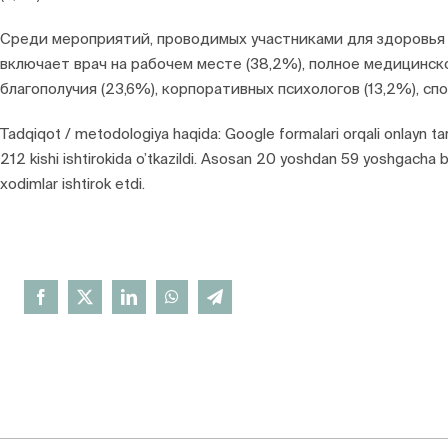
Среди мероприятий, проводимых участниками для здоровья 
включает врач на рабочем месте (38,2%), полное медицинско
благополучия (23,6%), корпоративных психологов (13,2%), спо
Tadqiqot / metodologiya haqida: Google formalari orqali onlayn ta
212 kishi ishtirokida o’tkazildi. Asosan 20 yoshdan 59 yoshgacha bo
xodimlar ishtirok etdi.