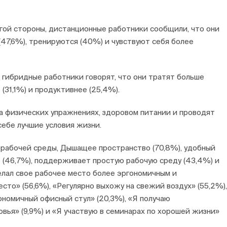
гой стороны, дистанционные работники сообщили, что они
(47,6%), тренируются (40%) и чувствуют себя более
:
гибридные работники говорят, что они тратят больше
 (31,1%) и продуктивнее (25,4%).
 физических упражнениях, здоровом питании и проводят
себе лучшие условия жизни.
 рабочей среды, Дышащее пространство (70,8%), удобный
ь (46,7%), поддерживает простую рабочую среду (43,4%) и
елал свое рабочее место более эргономичным и
то» (56,6%), «Регулярно выхожу на свежий воздух» (55,2%),
ономичный офисный стул» (20,3%), «Я получаю
вья» (9,9%) и «Я участвую в семинарах по хорошей жизни»