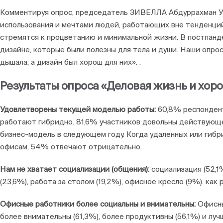
Комментируя опрос, председатель ЗИВЕЛЛА Абдуррахман Уз
использования и мечтами людей, работающих вне тенденций 
стремятся к процветанию и минимальной жизни. В постпан
дизайне, которые были полезны для тела и души. Наши опро
дышала, а дизайн был хорош для них». .
Результаты опроса «Деловая жизнь и хор
Удовлетворены текущей моделью работы:
60,8% респонден
работают гибридно. 81,6% участников довольны действующ
бизнес-модель в следующем году. Когда удаленных или гибр
офисам, 54% отвечают отрицательно.
Нам не хватает социализации (общения):
социализация (52,1%
(23,6%), работа за столом (19,2%), офисное кресло (9%). как 
Офисные работники более социальны и внимательны:
Офисны
более внимательны (61,3%), более продуктивны (56,1%) и л