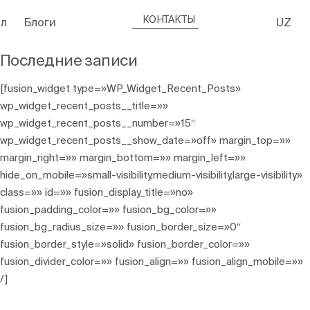
КОНТАКТЫ
л
Блоги
UZ
Последние записи
[fusion_widget type=»WP_Widget_Recent_Posts»
wp_widget_recent_posts__title=»»
wp_widget_recent_posts__number=»15″
wp_widget_recent_posts__show_date=»off» margin_top=»»
margin_right=»» margin_bottom=»» margin_left=»»
hide_on_mobile=»small-visibility,medium-visibility,large-visibility»
class=»» id=»» fusion_display_title=»no»
fusion_padding_color=»» fusion_bg_color=»»
fusion_bg_radius_size=»» fusion_border_size=»0″
fusion_border_style=»solid» fusion_border_color=»»
fusion_divider_color=»» fusion_align=»» fusion_align_mobile=»»
/]