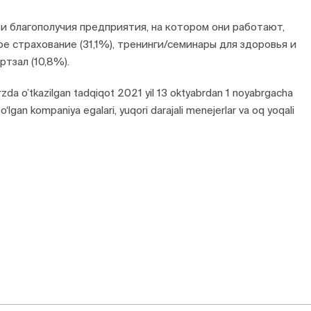
и благополучия предприятия, на котором они работают,
е страхование (31,1%), тренинги/семинары для здоровья и
ртзал (10,8%).
rzda o’tkazilgan tadqiqot 2021 yil 13 oktyabrdan 1 noyabrgacha
‘lgan kompaniya egalari, yuqori darajali menejerlar va oq yoqali