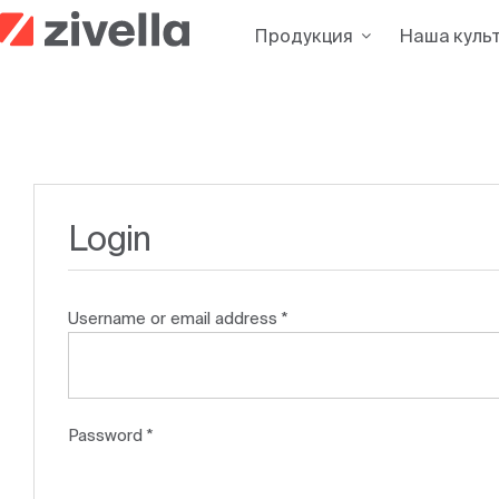
Skip
Продукция
Наша куль
to
content
Login
Required
Username or email address
*
Required
Password
*