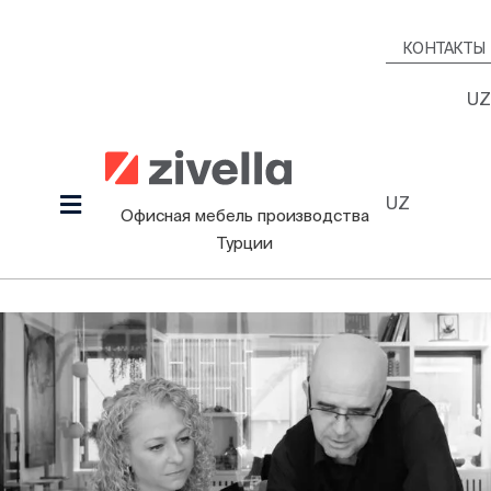
Skip
to
КОНТАКТЫ
content
UZ
UZ
Toggle
Офисная мебель производства
Navigation
Турции
Продукция
Наша культура
Проекты
Дизайнеры
Информационный Зал