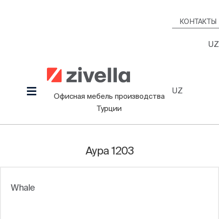
Skip
to
КОНТАКТЫ
content
UZ
UZ
Toggle
Офисная мебель производства
Navigation
Турции
Продукция
Наша культура
Аура 1203
Проекты
Дизайнеры
Whale
Информационный Зал